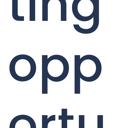
ting
opp
ortu