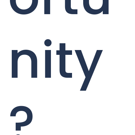
nity
?